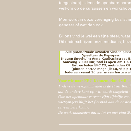
toegestaan) tijdens de openbare paran
welkom op de cursussen en workshops
Men wordt in deze vereniging beslist 
genezer of wat dan ook.
Bij ons vind je wel een fijne sfeer, waar
Dit onderschrijven onze mediums, bez
Voor wie naar EPC Kennemerland wil kom
𝑇𝑖𝑗𝑑𝑒𝑛𝑠 𝑑𝑒 𝑤𝑒𝑟𝑘𝑧𝑎𝑎𝑚ℎ𝑒𝑑𝑒𝑛 𝑖𝑠 𝑑𝑒 𝑃𝑟𝑖𝑛𝑠 𝐵𝑒𝑟𝑛ℎ𝑎
𝑑𝑎𝑡 𝑑𝑒 𝑎𝑛𝑑𝑒𝑟𝑒 𝑘𝑎𝑛𝑡 𝑜𝑝 𝑤𝑖𝑙, 𝑤𝑜𝑟𝑑𝑡 𝑜𝑚𝑔𝑒𝑙𝑒𝑖
𝑂𝑜𝑘 ℎ𝑒𝑡 𝑜𝑝𝑒𝑛𝑏𝑎𝑎𝑟 𝑣𝑒𝑟𝑣𝑜𝑒𝑟 𝑟𝑖𝑗𝑑𝑡 𝑡𝑖𝑗𝑑𝑒𝑙𝑖𝑗𝑘 𝑒𝑒
𝑣𝑜𝑒𝑡𝑔𝑎𝑛𝑔𝑒𝑟𝑠 𝑏𝑙𝑖𝑗𝑓𝑡 ℎ𝑒𝑡 𝑓𝑖𝑒𝑡𝑠𝑝𝑎𝑑 𝑎𝑎𝑛 𝑑𝑒 𝑜𝑜𝑠𝑡
𝑏𝑙𝑖𝑗𝑣𝑒𝑛 𝑏𝑒𝑟𝑒𝑖𝑘𝑏𝑎𝑎𝑟.
𝐷𝑒 𝑤𝑒𝑟𝑘𝑧𝑎𝑎𝑚ℎ𝑒𝑑𝑒𝑛 𝑑𝑢𝑟𝑒𝑛 𝑡𝑜𝑡 𝑒𝑛 𝑚𝑒𝑡 𝑒𝑖𝑛𝑑 20