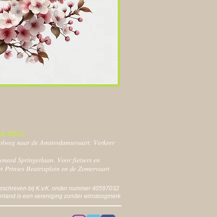
d 2025):
ℎ𝑜𝑙𝑤𝑒𝑔 𝑛𝑎𝑎𝑟 𝑑𝑒 𝐴𝑚𝑠𝑡𝑒𝑟𝑑𝑎𝑚𝑠𝑒𝑣𝑎𝑎𝑟𝑡. 𝑉𝑒𝑟𝑘𝑒𝑒𝑟
𝑜𝑛𝑎𝑟𝑑 𝑆𝑝𝑟𝑖𝑛𝑔𝑒𝑟𝑙𝑎𝑎𝑛. 𝑉𝑜𝑜𝑟 𝑓𝑖𝑒𝑡𝑠𝑒𝑟𝑠 𝑒𝑛
𝑡 𝑃𝑟𝑖𝑛𝑠𝑒𝑠 𝐵𝑒𝑎𝑡𝑟𝑖𝑥𝑝𝑙𝑒𝑖𝑛 𝑒𝑛 𝑑𝑒 𝑍𝑜𝑚𝑒𝑟𝑣𝑎𝑎𝑟𝑡
eschreven bij K.v.K. onder nummer 40597032
land is een vereniging zonder winstoogmerk