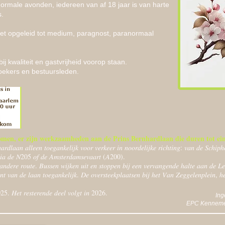
ormale avonden, iedereen van af 18 jaar is van harte
.
niet opgeleid tot medium, paragnost, paranormaal
bij kwaliteit en gastvrijheid voorop staan.
oekers en bestuursleden.
en, er zijn werkzaamheden aan de Prins Bernhardlaan die duren tot ein
𝑟𝑑𝑙𝑎𝑎𝑛 𝑎𝑙𝑙𝑒𝑒𝑛 𝑡𝑜𝑒𝑔𝑎𝑛𝑘𝑒𝑙𝑖𝑗𝑘 𝑣𝑜𝑜𝑟 𝑣𝑒𝑟𝑘𝑒𝑒𝑟 𝑖𝑛 𝑛𝑜𝑜𝑟𝑑𝑒𝑙𝑖𝑗𝑘𝑒 𝑟𝑖𝑐ℎ𝑡𝑖𝑛𝑔: 𝑣𝑎𝑛 𝑑𝑒 𝑆𝑐ℎ𝑖
𝑑 𝑣𝑖𝑎 𝑑𝑒 𝑁205 𝑜𝑓 𝑑𝑒 𝐴𝑚𝑠𝑡𝑒𝑟𝑑𝑎𝑚𝑠𝑒𝑣𝑎𝑎𝑟𝑡 (𝐴200).
𝑛 𝑎𝑛𝑑𝑒𝑟𝑒 𝑟𝑜𝑢𝑡𝑒. 𝐵𝑢𝑠𝑠𝑒𝑛 𝑤𝑖𝑗𝑘𝑒𝑛 𝑢𝑖𝑡 𝑒𝑛 𝑠𝑡𝑜𝑝𝑝𝑒𝑛 𝑏𝑖𝑗 𝑒𝑒𝑛 𝑣𝑒𝑟𝑣𝑎𝑛𝑔𝑒𝑛𝑑𝑒 ℎ𝑎𝑙𝑡𝑒 𝑎𝑎𝑛 𝑑𝑒 𝐿𝑒
𝑎𝑛𝑡 𝑣𝑎𝑛 𝑑𝑒 𝑙𝑎𝑎𝑛 𝑡𝑜𝑒𝑔𝑎𝑛𝑘𝑒𝑙𝑖𝑗𝑘. 𝐷𝑒 𝑜𝑣𝑒𝑟𝑠𝑡𝑒𝑒𝑘𝑝𝑙𝑎𝑎𝑡𝑠𝑒𝑛 𝑏𝑖𝑗 ℎ𝑒𝑡 𝑉𝑎𝑛 𝑍𝑒𝑔𝑔𝑒𝑙𝑒𝑛𝑝𝑙𝑒𝑖𝑛, ℎ
25. 𝐻𝑒𝑡 𝑟𝑒𝑠𝑡𝑒𝑟𝑒𝑛𝑑𝑒 𝑑𝑒𝑒𝑙 𝑣𝑜𝑙𝑔𝑡 𝑖𝑛 2026.
Ing
EPC Kennemer